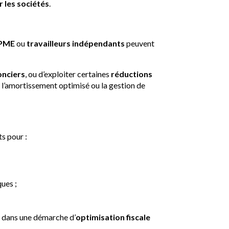
r les sociétés
.
reprises
PME
ou
travailleurs indépendants
peuvent
onciers
, ou d’exploiter certaines
réductions
 l’amortissement optimisé ou la gestion de
scalité
s pour :
ues ;
t dans une démarche d’
optimisation fiscale