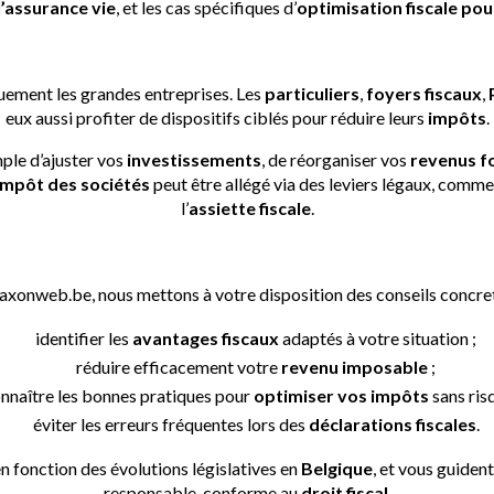
 l’assurance vie
, et les cas spécifiques d’
optimisation fiscale pou
ation fiscale pour particuliers et ent
uement les grandes entreprises. Les
particuliers
,
foyers fiscaux
,
eux aussi profiter de dispositifs ciblés pour réduire leurs
impôts
.
ple d’ajuster vos
investissements
, de réorganiser vos
revenus f
impôt des sociétés
peut être allégé via des leviers légaux, comme
l’
assiette fiscale
.
ompagnement pour optimiser votre fi
axonweb.be, nous mettons à votre disposition des conseils concret
identifier les
avantages fiscaux
adaptés à votre situation ;
réduire efficacement votre
revenu imposable
;
nnaître les bonnes pratiques pour
optimiser vos impôts
sans risq
éviter les erreurs fréquentes lors des
déclarations fiscales
.
n fonction des évolutions législatives en
Belgique
, et vous guiden
responsable, conforme au
droit fiscal
.