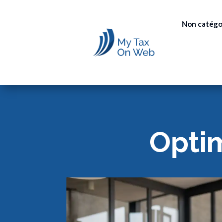
Non catégo
Optim