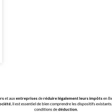
cale et déductions : rédui
toute légalité
ers
et aux
entreprises
de
réduire légalement leurs impôts
en Be
ociété
, il est essentiel de bien comprendre les dispositifs existants
conditions de
déduction
.