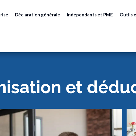
risé
Déclaration générale
Indépendants et PME
Outils e
isation et dédu