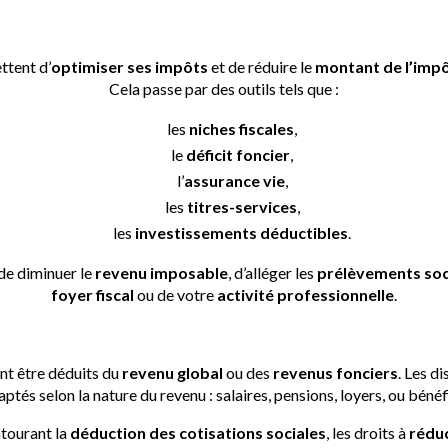
ent optimiser vos impôts en Belgi
ttent d’
optimiser ses impôts
et de réduire le
montant de l’impô
Cela passe par des outils tels que :
les
niches fiscales
,
le
déficit foncier
,
l’
assurance vie
,
les
titres-services
,
les
investissements déductibles
.
 de diminuer le
revenu imposable
, d’alléger les
prélèvements soc
foyer fiscal
ou de votre
activité professionnelle
.
scales : quels revenus et montants so
nt être déduits du
revenu global
ou des
revenus fonciers
. Les d
ptés selon la nature du revenu : salaires, pensions, loyers, ou bénéf
tourant la
déduction des cotisations sociales
, les droits à
rédu