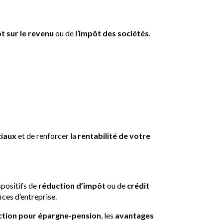
que ?
t sur le revenu
ou de l’
impôt des sociétés
.
iaux
et de renforcer la
rentabilité de votre
nt concernés ?
ispositifs de
réduction d’impôt
ou de
crédit
ices d’entreprise.
ction pour épargne-pension
, les
avantages