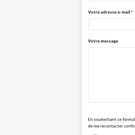
Votre adresse e-mail *
Votre message
Please leave this field 
En soumettant ce formulai
de me recontacter confor